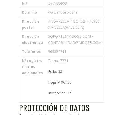
NIF
B97435903
Dominio
www.mdosb.com
Dirección
ANDARELLA 1 BQ 2-2-7,46950
postal
XIRIVELLA(VALENCIA)
Dirección
SOPORTE@MDOSB.COM /
electrónica
CONTABILIDAD@MDOSB.COM
Teléfonos
963322811
Nº registro
Tomo: 7771
/ datos
Folio: 38
adicionales
Hoja: V-96156
Inscripción: 1ª
PROTECCIÓN DE DATOS