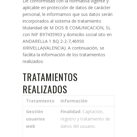
De conformidad con la normativa vigente y
aplicable en protección de datos de carácter
personal, le informamos que sus datos serán
incorporados al sistema de tratamiento
titularidad de M DOS B COMUNICACION, SL
con NIF B97435903 y domicilio social sito en
ANDARELLA 1 BQ 2-2-7,46950
XIRIVELLA(VALENCIA). A continuación, se
facilita la información de los tratamientos
realizados:
TRATAMIENTOS
REALIZADOS
Tratamiento
Información
Gestión
Finalidad:
Captación,
usuarios
registro y tratamiento de
web
datos del usuario.