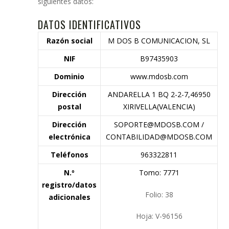
siguientes datos:
DATOS IDENTIFICATIVOS
Razón social
M DOS B COMUNICACION, SL
NIF
B97435903
Dominio
www.mdosb.com
Dirección
ANDARELLA 1 BQ 2-2-7,46950
postal
XIRIVELLA(VALENCIA)
Dirección
SOPORTE@MDOSB.COM /
electrónica
CONTABILIDAD@MDOSB.COM
Teléfonos
963322811
N.º
Tomo: 7771
registro/datos
Folio: 38
adicionales
Hoja: V-96156